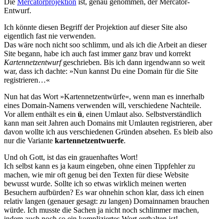
Die
Mercatorprojektion
ist, genau genommen, der Mercator-
Entwurf.
Ich könnte diesen Begriff der Projektion auf dieser Site also
eigentlich fast nie verwenden.
Das wäre noch nicht soo schlimm, und als ich die Arbeit an dieser
Site begann, habe ich auch fast immer ganz brav und korrekt
Kartennetzentwurf
geschrieben. Bis ich dann irgendwann so weit
war, dass ich dachte: »Nun kannst Du eine Domain für die Site
registrieren…«
Nun hat das Wort »Kartennetzentwürfe«, wenn man es innerhalb
eines Domain-Namens verwenden will, verschiedene Nachteile.
Vor allem enthält es ein
ü
, einen Umlaut also. Selbstverständlich
kann man seit Jahren auch Domains mit Umlauten registrieren, aber
davon wollte ich aus verschiedenen Gründen absehen. Es bleib also
nur die Variante
kartennetzentwuerfe
.
Und oh Gott, ist das ein grauenhaftes Wort!
Ich selbst kann es ja kaum eingeben, ohne einen Tippfehler zu
machen, wie mir oft genug bei den Texten für diese Website
bewusst wurde. Sollte ich so etwas wirklich meinen werten
Besuchern aufbürden? Es war ohnehin schon klar, dass ich einen
relativ langen (genauer gesagt:
zu
langen) Domainnamen brauchen
würde. Ich musste die Sachen ja nicht noch schlimmer machen,
indem auch noch so ein kompliziertes Wort enthalten ist!