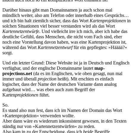
Darüber hinaus gibt man Domainnamen ja auch schon mal
mündlich weiter, also am Telefon oder innerhalb eines Gesprächs…
und ich bin halt ziemlich sicher, dass das Wort
Kartenprojektionen
in
solchen Situationen viel besser verstanden wird als das Wort
Kartennetzentwürfe
. Und vielleicht irre ich mich, aber ich habe das
deutliche Gefühl, dass Menschen, die nicht vom Fach sind, eher
noch eine Vorstellung davon haben, was eine Kartenprojektion ist,
während das Wort
Kartennetzentwurf
für ein gepflegtes: »Hääää?«
sorgt.
Und ein letzter Grund: Diese Website ist ja in Deutsch und Englisch
verfügbar, und der englische Domainname lautet
map-
projections.net
(da es im Englischen, wie oben gesagt, nun mal
immer und überall
projection
heißt). Mit erschien es einfach
logischer, dass der Name der deutschen Variante dann analog
aufgebaut wird… was eben auch zum Begriff der
Karten
projektionen
führt.
So.
Es stand also nun fest, dass ich im Namen der Domain das Wort
»Kartenprojektion« verwenden wollte.
Aber dann wäre es wiederum inkonsistent gewesen, in den Texten
ständig nur von »Kartennetzentwürfen« zu reden.
Also kam in zu der Entscheidung, dass ich
beide
Begriffe