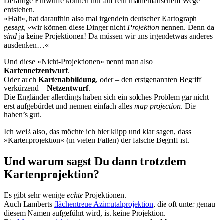
Derartige Entwürfe können nur auf rein mathematischem Wege
entstehen.
»Halt«, hat daraufhin also mal irgendein deutscher Kartograph
gesagt, »wir können diese Dinger nicht
Projektion
nennen. Denn da
sind
ja keine Projektionen! Da müssen wir uns irgendetwas anderes
ausdenken…«
Und diese »Nicht-Projektionen« nennt man also
Kartennetzentwurf
.
Oder auch
Kartenabbildung
, oder – den erstgenannten Begriff
verkürzend –
Netzentwurf
.
Die Engländer allerdings haben sich ein solches Problem gar nicht
erst aufgebürdet und nennen einfach alles
map projection
. Die
haben’s gut.
Ich weiß also, das möchte ich hier klipp und klar sagen, dass
»Kartenprojektion« (in vielen Fällen) der falsche Begriff ist.
Und warum sagst Du dann trotzdem
Kartenprojektion?
Es gibt sehr wenige
echte
Projektionen.
Auch Lamberts
flächentreue Azimutalprojektion
, die oft unter genau
diesem Namen aufgeführt wird, ist keine Projektion.