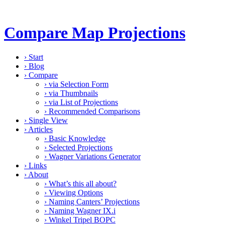
Compare Map Projections
›
Start
›
Blog
›
Compare
›
via Selection Form
›
via Thumbnails
›
via List of Projections
›
Recommended Comparisons
›
Single View
›
Articles
›
Basic Knowledge
›
Selected Projections
›
Wagner Variations Generator
›
Links
›
About
›
What’s this all about?
›
Viewing Options
›
Naming Canters’ Projections
›
Naming Wagner IX.i
›
Winkel Tripel BOPC