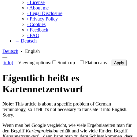
›
License
›
About me
›
Legal Disclosure
›
Privacy Policy
›
Cookies
›
Feedback
›
FAQ
→ Deutsch
Deutsch
•
English
—
[info]
Viewing options:
South up
Flat oceans
Apply
Eigentlich heißt es
Kartennetzentwurf
Note:
This article is about a specific problem of German
terminology, so I felt it’s not necessary to translate it into English.
Sorry.
Wenn man bei Google vergleicht, wie viele Ergebnisseiten man für
den Begriff
Kartenprojektion
erhält und wie viele für den Begriff
Kartennetzentwurf
– dann kann man zu dem Schluss kommen, dass