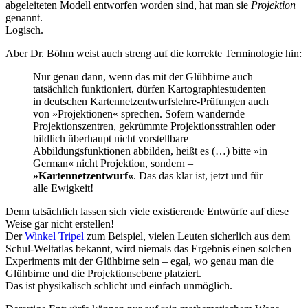
abgeleiteten Modell entworfen worden sind, hat man sie
Projektion
genannt.
Logisch.
Aber Dr. Böhm weist auch streng auf die korrekte Terminologie hin:
Nur genau dann, wenn das mit der Glühbirne auch
tatsächlich funktioniert, dürfen Kartographiestudenten
in deutschen Kartennetzentwurfslehre-Prüfungen auch
von »Projektionen« sprechen. Sofern wandernde
Projektionszentren, gekrümmte Projektionsstrahlen oder
bildlich überhaupt nicht vorstellbare
Abbildungsfunktionen abbilden, heißt es (…) bitte »in
German« nicht Projektion, sondern –
»Kartennetzentwurf«
. Das das klar ist, jetzt und für
alle Ewigkeit!
Denn tatsächlich lassen sich viele existierende Entwürfe auf diese
Weise gar nicht erstellen!
Der
Winkel Tripel
zum Beispiel, vielen Leuten sicherlich aus dem
Schul-Weltatlas bekannt, wird niemals das Ergebnis einen solchen
Experiments mit der Glühbirne sein – egal, wo genau man die
Glühbirne und die Projektionsebene platziert.
Das ist physikalisch schlicht und einfach unmöglich.